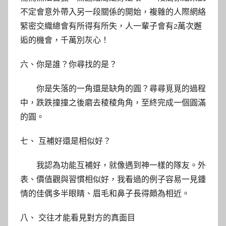
不定會意外帶入另一段關係的開始，複雜的人際網絡
緊密交織總會有所得有所失，人一輩子會有2萬次邂
逅的機會，千萬別灰心！
六、你是誰？你尋找的是？
你是失落的一角還是缺角的圓？尋尋覓覓的過程
中，跌跌撞撞之後磨去稜稜角角，至終完成一個圓滿
的圓。
七、 互補好還是相似好？
我認為功能互補好，就像遇到神一樣的隊友。外
表、價值觀與習慣相似好，我看過的例子容易一見鍾
情的佳偶多半眼睛、眉毛和鼻子長得頗為相近。
八、 交往才能看見對方的真面目