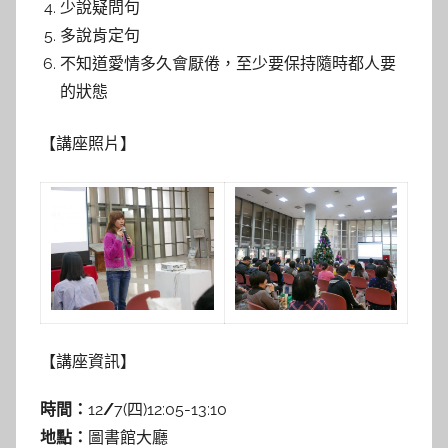
少說疑問句
多說肯定句
不知道愛情多久會厭倦，至少要保持隨時都人要
的狀態
【講座照片】
【講座資訊】
時間：
12
/
7(四)12:05-13:10
地點：
圖書館大廳