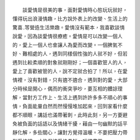
y
談愛情是很美的事，面對愛情時心態玩玩就好，
s
懂得玩出浪漫情趣，比方說外表上的改變、生活上的
h
驚喜…等營造生活樂趣。愛情沒有範本，我喜歡談情
a
說愛，因為談愛情很療癒。愛情是可以改變一個人
s
的，愛上一個人也會讓人為愛而改變。一個脾氣不
h
好、難相處的人，遇到同樣個性強的人就不好，但若
a
l
遇到比較柔順的對象就剛剛好；一個喜歡管人的人，
a
愛上了喜歡被管的人，說不定就合拍了！所以，在愛
l
情裡，沒有對錯，只有適不適合，遇到對的愛，大部
a
分時候是開心，偶而的衝突爭吵，要互相的體諒理
解，當對方工作上、生活上遇到許許多多不順心的事
情，負面能量自然而然慢慢堆加起來，回到家看什麼
都不順眼，講話也滿帶著刺，此時此刻，另一方要避
免被負面的話語以及情緒干擾，藉由一句幽默的話平
靜化解，多些關心，讓對方覺得溫暖。不要把壓力帶