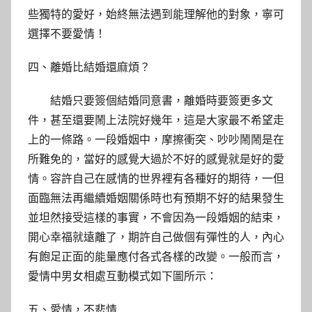
些獨特的愛好，始終無法遇到能理解他的對象，寧可
選擇不要愛情！
四、離婚比結婚還麻煩？
結婚只要簽個結婚同意書，離婚時要簽更多文
件，甚至還要鬧上法院好幾年，這是大家最不希望走
上的一條路。一段婚姻中，摩擦衝突、吵吵鬧鬧是在
所難免的，當好的感覺大過於不好的感覺就是好的愛
情。容許自己在感情的世界裡有各種好的期待，一但
面臨無法再繼續婚姻關係時也有預期不好的結果發生
並坦然接受這樣的事實，不會因為一段婚姻的結束，
開心幸福就遠離了，期許自己做個有彈性的人，內心
有飽足正面的能量應付各式各樣的改變。一般而言，
愛情中男女相處互動模式如下圖所示：
五、愛情，不悲情