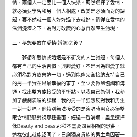
情，兩個人一定要比一個人快樂。既然選擇了愛情，
就必須要學習和另一個人相處，改變是必須面對的課
題，要不然就一個人好好過下去就好。徜徉在愛情的
滋潤澆灌之下，為對方改變的心意自然產生湧現。
三、夢想要放在愛情(婚姻)之後？
夢想和愛情或婚姻是不衝突的人生議題，每個人
都有自己的生活習慣、興趣愛好，不是因為戀愛了就
必須為對方放棄這一切，遇到能夠完全接納支持自己
的另一半實在是最幸福的事了，至少要做到協調和溝
通，找出雙方能接受的平衡點。以我自己為例，我參
加了戲劇演唱的課程，我的另一半強烈反對我和男生
一對一對唱，他特別無法接受的是演唱時男女必須雙
眼含情脈脈對視那種畫面，經過一番溝通，盡量選擇
像Beauty and beast那種不需要四目相視的歌曲，
這樣彼此就能認同了。日劇獨身貴族的男主角因著一