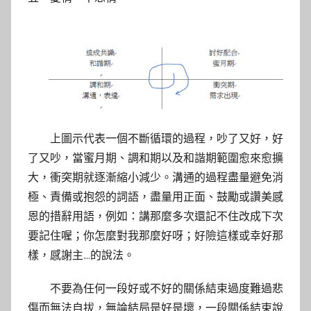
上圖示代表一個不斷循環的過程，吵了又好，好
了又吵，當蜜月期、調和期以及和諧期範圍愈來愈擴
大，衝突期就逐漸縮小減少。溝通的過程盡量避免消
極、責備或抱怨的詞語，盡量用正面、鼓勵或讚美感
恩的措辭用語，例如：講那麼多次還記不住改成下次
要記住喔；你怎麼對我那麼好呀；好險這樣或幸好那
樣，感謝主….的說法。
不要為任何一段好或不好的關係結束過度難過悲
傷而無法自拔，無論結局是好是壞，一段關係結束說