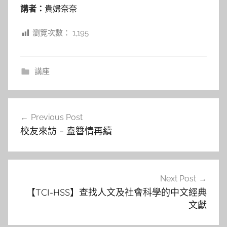
講者：
貴婦奈奈
瀏覽次數：
1,195
講座
文
Previous Post
章
校友來訪 – 盍簪情再續
導
覽
Next Post
【TCI-HSS】查找人文及社會科學的中文經典
文獻