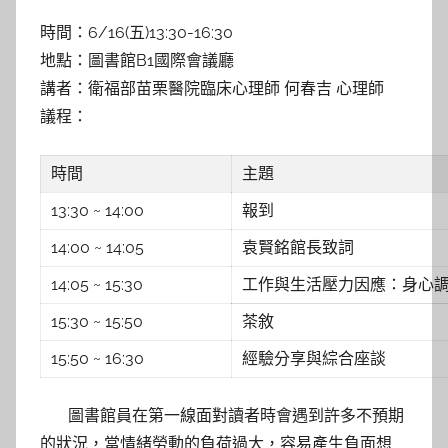
y
時間：6/16(五)13:30-16:30
s
地點：圖書館B1國際會議廳
h
講者：衛福部苗栗醫院臨床心理師 何春吉 心理師
a
議程：
s
h
a
時間
主題
l
13:30 ~ 14:00
報到
a
14:00 ~ 14:05
袁賢銘館長致詞
l
a
14:05 ~ 15:30
工作與生活壓力因應：身心
15:30 ~ 15:50
茶敘
15:50 ~ 16:30
經驗分享與綜合座談
圖書館員在第一線面對讀者時會遇到許多不預期
的狀況，當情緒勞動的負荷過大，容易產生負面想