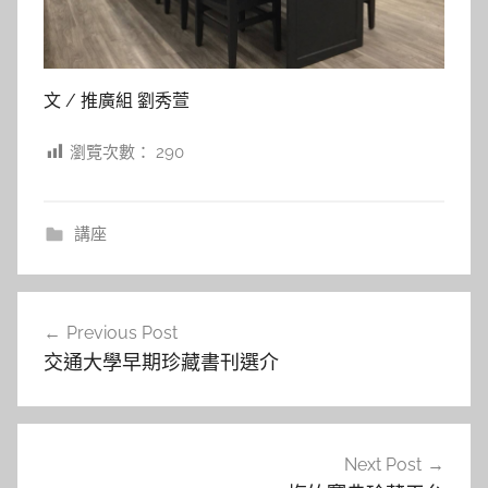
文 / 推廣組 劉秀萱
瀏覽次數：
290
講座
文
Previous Post
章
交通大學早期珍藏書刊選介
導
覽
Next Post