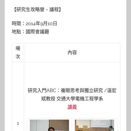
y
【研究生攻略營 – 議程】
s
h
時間：2014年9月10日
a
地點：國際會議廳
s
h
場
a
內容
次
l
a
l
a
研究入門ABC：複眼思考與獨立研究 /溫宏
斌教授
交通大學電機工程學系
講義
1