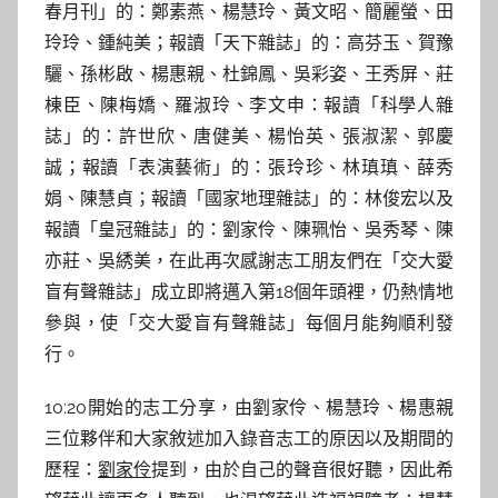
春月刊」的：鄭素燕、楊慧玲、黃文昭、簡麗螢、田
玲玲、鍾純美；報讀「天下雜誌」的：高芬玉、賀豫
驪、孫彬啟、楊惠親、杜錦鳳、吳彩姿、王秀屏、莊
棟臣、陳梅嬌、羅淑玲、李文申：報讀「科學人雜
誌」的：許世欣、唐健美、楊怡英、張淑潔、郭慶
誠；報讀「表演藝術」的：張玲珍、林瑱瑱、薛秀
娟、陳慧貞；報讀「國家地理雜誌」的：林俊宏以及
報讀「皇冠雜誌」的：劉家伶、陳珮怡、吳秀琴、陳
亦莊、吳綉美，在此再次感謝志工朋友們在「交大愛
盲有聲雜誌」成立即將邁入第18個年頭裡，仍熱情地
參與，使「交大愛盲有聲雜誌」每個月能夠順利發
行。
10:20開始的志工分享，由劉家伶、楊慧玲、楊惠親
三位夥伴和大家敘述加入錄音志工的原因以及期間的
歷程：
劉家伶
提到，由於自己的聲音很好聽，因此希