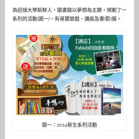
y
為迎接大學新鮮人，圖書館以夢想為主題，規劃了一
s
系列的活動(圖一)，有尋寶遊戲、講座及書(影)展。
h
a
s
h
a
l
a
l
a
圖一：2014新生系列活動