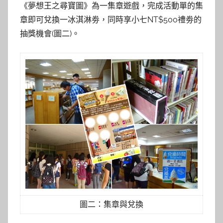
《夢想王之尋寶圖》為一集章遊戲，完成活動單的集
章即可兌換一冰淇淋劵，同時享小七NT$500禮劵的
抽獎機會(圖二)。
圖二：集章與兌換