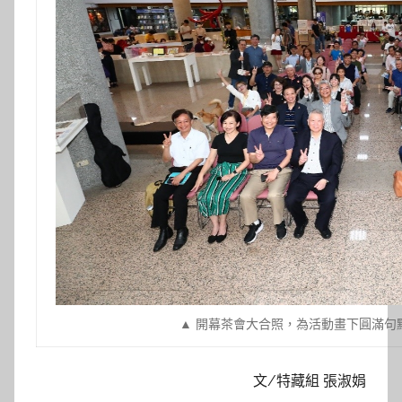
▲ 開幕茶會大合照，為活動畫下圓滿句
文/特藏組 張淑娟