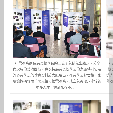
▲ 電物系58級黃炎松學長的二公子黃健先生致詞，分享
▲
與父親的點滴回憶。這次特展黃炎松學長的家屬特別借展
校
許多黃學長的珍貴資料於大廳展出。在黃學長辭世後，家
造
屬慷慨捐贈兩千萬元給母校電物系，成立黃炎松講座培養
能
更多人才，讓愛永存不息。