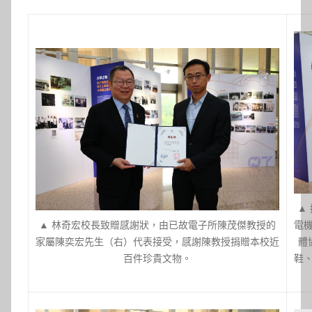
▲
▲ 林奇宏校長致贈感謝狀，由已故電子所陳茂傑教授的
電
家屬陳奕宏先生（右）代表接受，感謝陳教授捐贈本校近
體
百件珍貴文物。
鞋