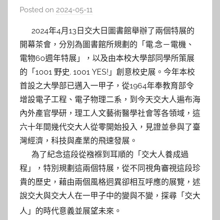
Posted on
2024-05-11
b
y
2024年4月13日交大日圖書館舉辦了兩個特展的
林
開幕茶會，分別為圖書館所規劃的「電.念－電機、
玉
電物60週年特展」，以及由本校大學部同學所策展
的「1001 野史. 1001 YES!」創意校史展。今年本校
首設之大學部已邁入一甲子，從1964年奉教育部令
增設電子工程、電子物理二系，到今天交大人遍布海
內外產官學研，理工人文藝術醫學社會等各領域，這
六十年間幾代交大人從零開始投入，見證並參與了臺
灣經濟，科技與產業的飛速發展。
為了紀念這段從襁褓到耳順的「交大人養成過
程」，特別規劃這兩個特展，從不同視角審視這段珍
貴的歷史，藉由兩個風格迥異卻相互呼應的展覽，述
說交大與交大人在一甲子中的變與不變，探尋「交大
人」的時代意義並展望未來。