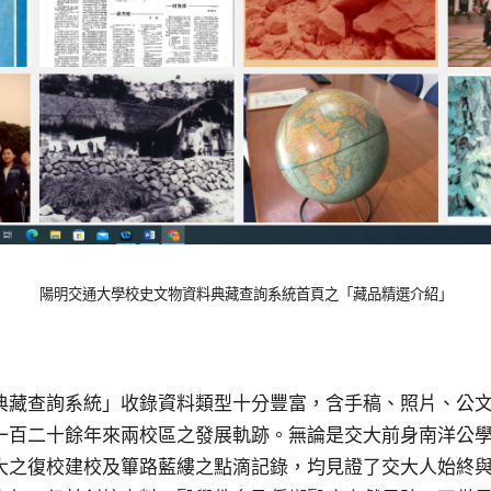
陽明交通大學校史文物資料典藏查詢系統首頁之「藏品精選介紹」
典藏查詢系統」收錄資料類型十分豐富，含手稿、照片、公
一百二十餘年來兩校區之發展軌跡。無論是交大前身南洋公
大之復校建校及篳路藍縷之點滴記錄，均見證了交大人始終