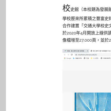
y
校
c
史館（本校題為發展館
a
學校歷來所累積之豐富史
i
合作建置「交通大學校史文
t
l
於2020年4月開放上線供
i
像檔增至27,000頁，並
n