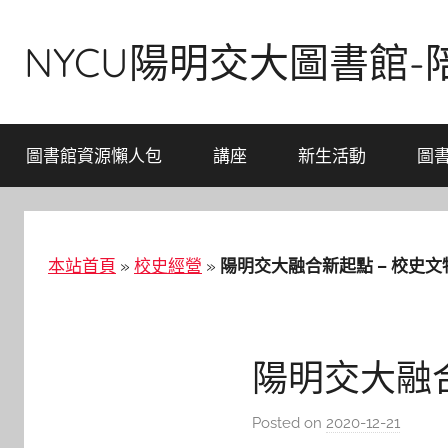
Skip
to
NYCU陽明交大圖書館
content
圖書館資源懶人包
講座
新生活動
圖
本站首頁
»
校史經營
»
陽明交大融合新起點 – 校史
陽明交大融
Posted on
2020-12-21
b