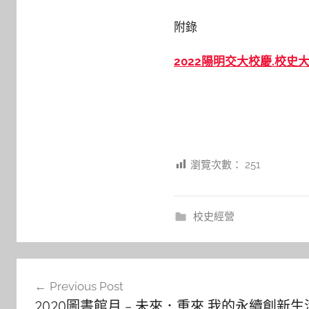
附錄
2022陽明交大校慶.校史
瀏覽次數：
251
校史經營
文
Previous Post
章
2020圖書館月 – 未來．重來 我的永續創新