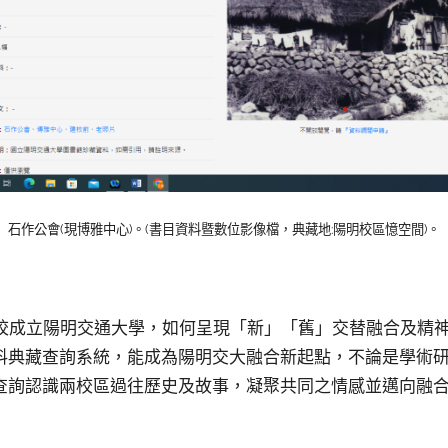
石作公會(現博雅中心)。(書目資料暨數位影像檔，典藏地:陽明校區憶空間)。
學合校成立陽明交通大學，如何呈現「新」「舊」交替融合及精
料典藏查詢系統，能成為陽明交大融合新起點，不論是學術
查詢認識兩校區過往歷史及故事，凝聚共同之情感並邁向融