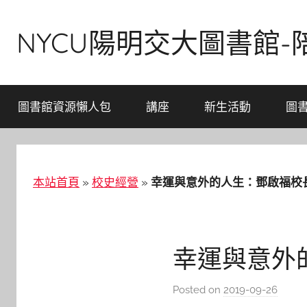
Skip
to
NYCU陽明交大圖書館
content
圖書館資源懶人包
講座
新生活動
圖
本站首頁
»
校史經營
»
幸運與意外的人生：鄧啟福校
幸運與意外
Posted on
2019-09-26
b