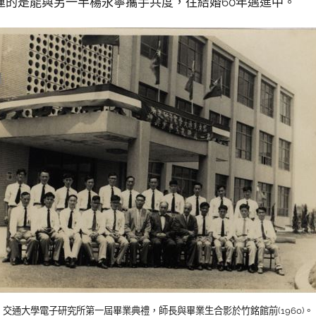
運的是能與另一半楊永寧攜手共度，往結婚60年邁進中。
交通大學電子研究所第一屆畢業典禮，師長與畢業生合影於竹銘館前(1960)。