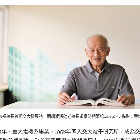
啟福校長參觀交大發展館，閱讀淩鴻勛老校長求學時期筆記(2019)。/攝影：嚴
年，臺大電機系畢業，1958年考入交大電子研究所，成為