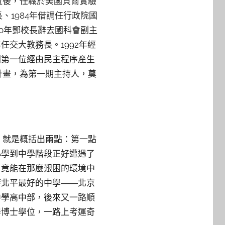
位後，任職於美國貝爾實驗
、1984年借調任行政院國
90年鄧校長辭去國科會副主
任交大教務長。1992年經
國第一位經由民主程序產生
計畫，為第一期主持人，奠
，就是概括出兩點：第一點
小學到中學階段正好遭遇了
，竟能在那麼艱困的環境中
時北平最好的中學――北京
中學高中部，後來又一路順
得博士學位，一路上考運奇