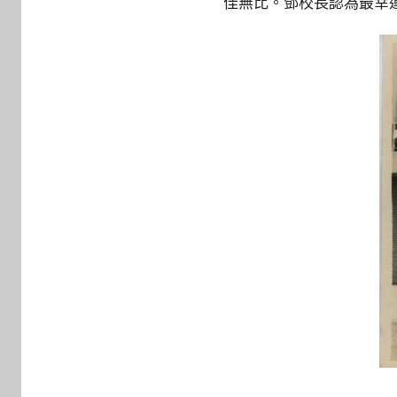
佳無比。鄧校長認為最幸