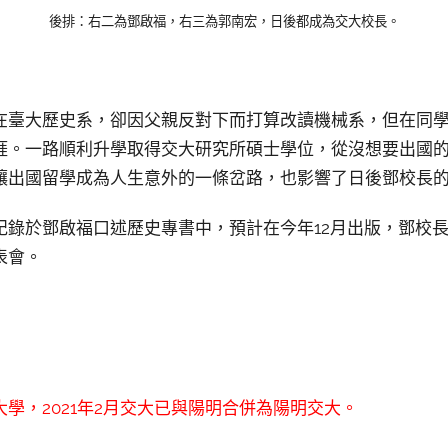
後排：右二為鄧啟福，右三為郭南宏，日後都成為交大校長。
在臺大歷史系，卻因父親反對下而打算改讀機械系，但在同
涯。一路順利升學取得交大研究所碩士學位，從沒想要出國
讓出國留學成為人生意外的一條岔路，也影響了日後鄧校長
紀錄於鄧啟福口述歷史專書中，預計在今年12月出版，鄧校
表會。
學，2021年2月交大已與陽明合併為陽明交大。