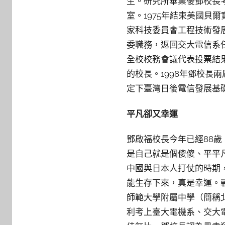
生。研究所畢業後鄧校長
室。1975年結束美國貝
家科技委員會工程技術發展
委職務，返回交大電信系任
全校校務會議代表投票結
的校長。1998年鄧校
定下臺灣日後電信發展基
平凡卻又幸運
鄧啟福校長今年已經88
是自己就是個傻傻、平平
中國與日本人打仗的時期
能生存下來，真是幸運。
師範大學附屬中學（簡稱
利考上臺大電機系、交大