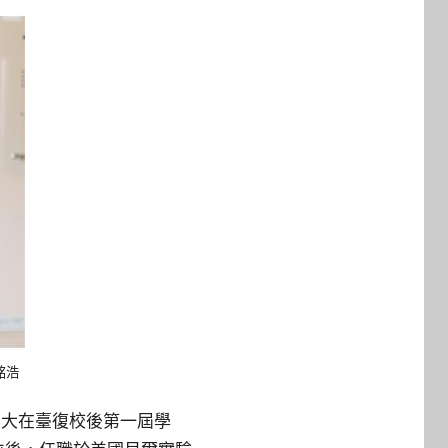
銘浩
交大在臺復校後第一屆學