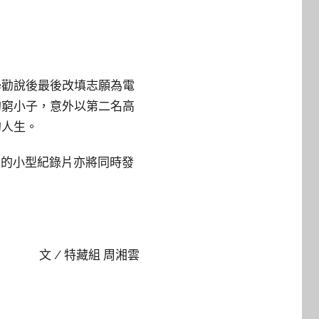
學勸說後最後改填志願為電
的窮小子，意外以第二名高
的人生。
長的小型紀錄片亦將同時發
文 / 特藏組 周湘雲