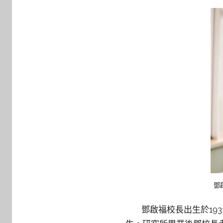
y
c
a
i
t
l
i
n
鄧
鄧啟福校長出生於1931