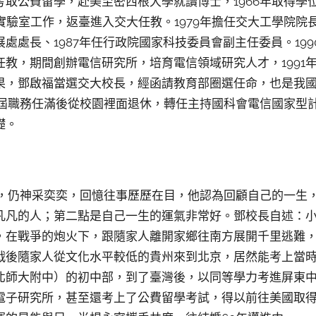
考取公費留學，赴美至密西根大學就讀博士，1966年取得學
爾實驗室工作，返臺進入交大任教。1979年擔任交大工學院院長
處處長、1987年任行政院國家科技委員會副主任委員。19
教，期間創辦電信研究所，培育電信領域研究人才，1991年
果，鄧啟福當選交大校長，經函請教育部圈選任命，也是我
長兩屆職務任滿後從校園裡面退休，轉任主持國科會電信國家型
礎。
歲，仍神采奕奕，回憶往事歷歷在目，他認為回顧自己的一生
凡凡的人；第二點是自己一生的運氣非常好。鄧校長自述：
，在戰爭的炮火下，跟隨家人離開家鄉往南方展開千里逃難
戰後隨家人從文化水平較低的貴州來到北京，居然能考上當
北師大附中）的初中部，到了臺灣後，以同等學力考進屏東
電子研究所，甚至還考上了公費留學考試，得以前往美國取