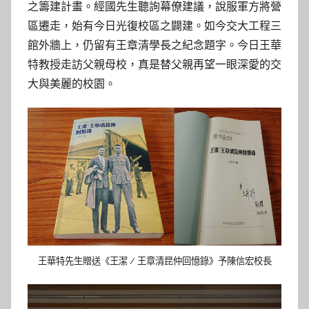
之籌建計畫。經國先生聽詢幕僚建議，說服軍方將營
區遷走，始有今日光復校區之闢建。如今交大工程三
館外牆上，仍留有王章清學長之紀念題字。今日王華
特教授走訪父親母校，真是替父親再望一眼深愛的交
大與美麗的校園。
王華特先生贈送《王潔 / 王章清昆仲回憶錄》予陳信宏校長