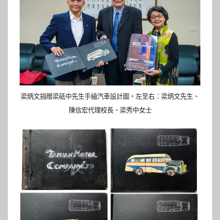
梁炳文捐贈梁砥中先生手繪汽車設計圖。左至右：梁炳文先生、
陳信宏代理校長、梁秀中女士