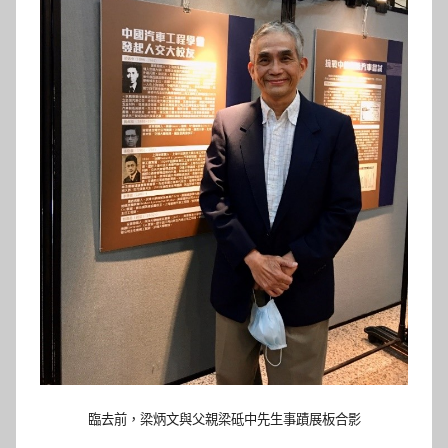
臨去前，梁炳文與父親梁砥中先生事蹟展板合影