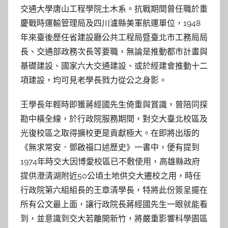
交通大學唐山工程學院土木系。抗戰期間曾任職於重
慶戰時運輸管理局及四川瀘縣美軍航運單位，1948
年來臺後歷任省建設廳公共工程局暨臺北市工務局局
長、交通部政務次長等要職，無論是推動都市計畫與
基礎建設、國家六大交通建設、或於經建會推動十二
項建設，均可見老學長戮力從公之身影。
王學長年輕時即獲蔣經國先生倚重與賞識，曾陪同探
勘中橫全線，於行政院服務期間，對交大臺北校區及
光復校區之取得擴校更是貢獻極大。在即將出版的
《無求常安．鄧啟福口述歷史》一書中，便有提到
1974年時交大因博愛校區已不敷使用，高雄縣政府
提供澄清湖附近50公頃土地供交大遷校之用，時任
行政院第六組組長的王章清學長，特將此份簽呈擺在
所有公文最上面，讓行政院長蔣經國先生一眼就能看
到，並意識到交大若離開新竹，將嚴重影響科學園區