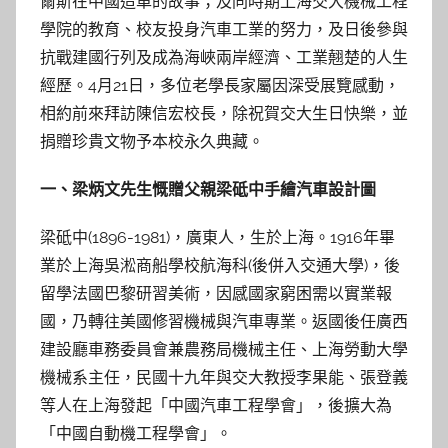
爾斯在中國造車的故事；及同時期上海交大機械工程
學院的教育、校友投身汽車工業的努力，及日後參與
抗戰建國行列及成為海峽兩岸經濟、工業翹楚的人生
經歷。4月21日，多位老學長家屬因深受展覽感動，
相約前來拜訪陳信宏校長，除祝賀交大生日快樂，並
捐贈珍貴文物予本校永久典藏。
一、梁炳文先生慨贈父親梁砥中手繪汽車設計圖
梁砥中(1896-1981)，廣東人，生於上海。1916年畢
業於上海吳淞商船學校航海科(後併入交通大學)，後
留學法國巴黎研習美術，因感國家窮困需以實業報
國，乃轉往美國修習機械與汽車專業。返國後任廣西
建設廳車務委員會兼農務局機械主任、上海勞動大學
機械系主任，民國十九年與交大教授李果能、張登義
等人在上海發起「中國汽車工程學會」，後擴大為
「中國自動機工程學會」。