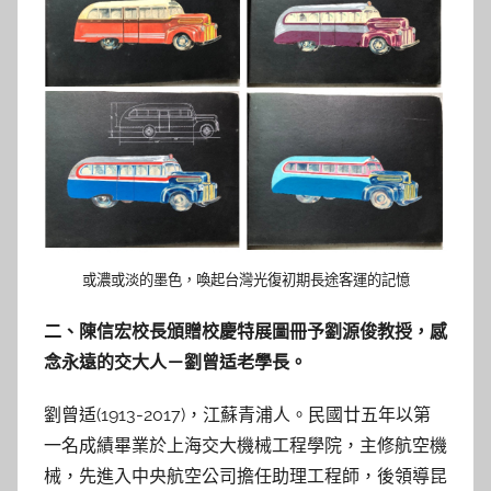
或濃或淡的墨色，喚起台灣光復初期長途客運的記憶
二、陳信宏校長頒贈校慶特展圖冊予劉源俊教授，感
念永遠的交大人－劉曾适
老學長。
劉曾适(1913-2017)，江蘇青浦人。民國廿五年以第
一名成績畢業於上海交大機械工程學院，主修航空機
械，先進入中央航空公司擔任助理工程師，後領導昆