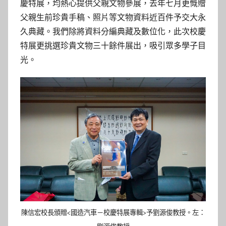
慶特展，均熱心提供父親文物參展，去年七月更慨贈
父親生前珍貴手稿、照片等文物資料近百件予交大永
久典藏。我們除將資料分編典藏及數位化，此次校慶
特展更挑選珍貴文物三十餘件展出，吸引眾多學子目
光。
陳信宏校長頒贈<國造汽車－校慶特展專輯>予劉源俊教授。左：