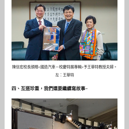
陳信宏校長頒贈<國造汽車－校慶特展專輯>予王華特教授夫婦。
左：王華特
四、互道珍重，我們還要繼續寫故事~