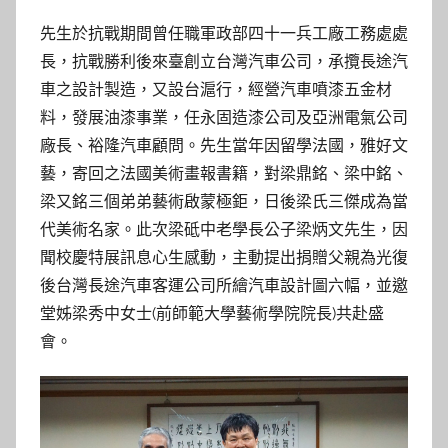
先生於抗戰期間曾任職軍政部四十一兵工廠工務處處
長，抗戰勝利後來臺創立台灣汽車公司，承攬長途汽
車之設計製造，又設台滬行，經營汽車噴漆五金材
料，發展油漆事業，任永固造漆公司及亞洲電氣公司
廠長、裕隆汽車顧問。先生當年因留學法國，雅好文
藝，寄回之法國美術畫報書籍，對梁鼎銘、梁中銘、
梁又銘三個弟弟藝術啟蒙極鉅，日後梁氏三傑成為當
代美術名家。此次梁砥中老學長公子梁炳文先生，因
聞校慶特展訊息心生感動，主動提出捐贈父親為光復
後台灣長途汽車客運公司所繪汽車設計圖六幅，並邀
堂姊梁秀中女士(前師範大學藝術學院院長)共赴盛
會。