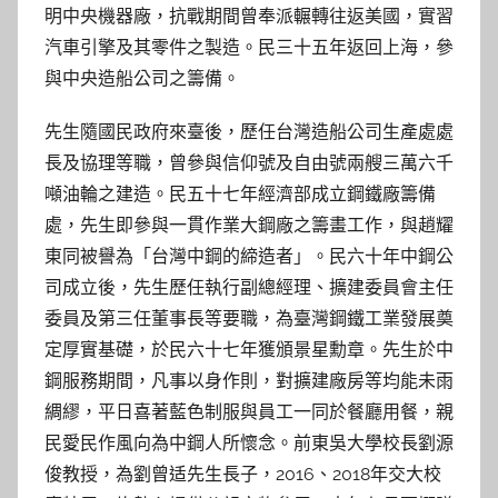
明中央機器廠，抗戰期間曾奉派輾轉往返美國，實習
汽車引擎及其零件之製造。民三十五年返回上海，參
與中央造船公司之籌備。
先生隨國民政府來臺後，歷任台灣造船公司生產處處
長及協理等職，曾參與信仰號及自由號兩艘三萬六千
噸油輪之建造。民五十七年經濟部成立鋼鐵廠籌備
處，先生即參與一貫作業大鋼廠之籌畫工作，與趙耀
東同被譽為「台灣中鋼的締造者」。民六十年中鋼公
司成立後，先生歷任執行副總經理、擴建委員會主任
委員及第三任董事長等要職，為臺灣鋼鐵工業發展奠
定厚實基礎，於民六十七年獲頒景星勳章。先生於中
鋼服務期間，凡事以身作則，對擴建廠房等均能未雨
綢繆，平日喜著藍色制服與員工一同於餐廳用餐，親
民愛民作風向為中鋼人所懷念。前東吳大學校長劉源
俊教授，為劉曾适先生長子，2016、2018年交大校