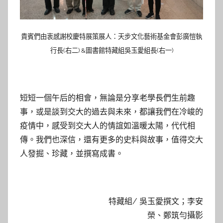
貴賓們由衷感謝校慶特展策展人：天步文化藝術基金會彭廣愷執
行長(右二) &圖書館特藏組吳玉愛組長(右一)
短短一個午后的相會，無論是分享老學長們生前趣
事，或是談到交大的過去與未來，都讓我們在冷峻的
疫情中，感受到交大人的情誼如溫暖太陽，代代相
傳。我們也深信，還有更多的史料與故事，值得交大
人發掘、珍藏，並撰寫成書。
特藏組/ 吳玉愛撰文；李安
榮、鄭筑勻攝影