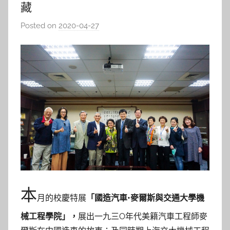
藏
Posted on
2020-04-27
b
y
c
a
i
t
l
i
n
本
月的校慶特展
「國造汽車•麥爾斯與交通大學機
械工程學院」，
展出一九三O年代美籍汽車工程師麥