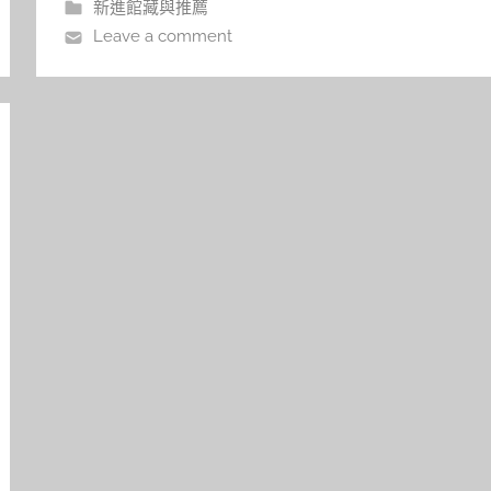
新進館藏與推薦
的關懷與勇氣。 ▲大悲學苑德嘉法師
Leave a comment