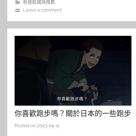
新進館藏與推薦
價值與社會制度的深刻辯證。
Leave a comment
你喜歡跑步嗎？關於日本的一些跑步
書
Posted on
2023-04-11
b
y