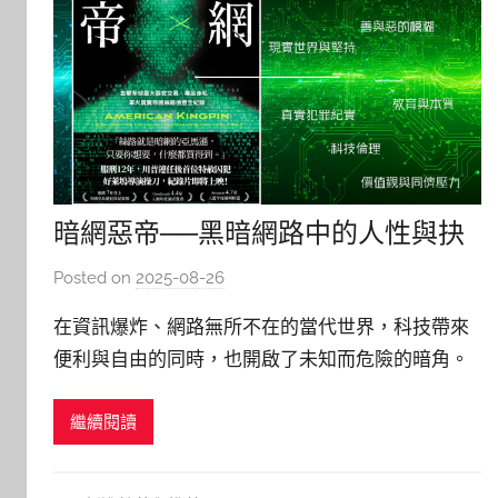
暗網惡帝──黑暗網路中的人性與抉
擇
Posted on
2025-08-26
b
y
在資訊爆炸、網路無所不在的當代世界，科技帶來
林
便利與自由的同時，也開啟了未知而危險的暗角。
玉
《暗網惡帝》由資深記者尼克・比爾頓（Nick
繼續閱讀
Bilton）撰寫，透過縝密的調查、獨家訪談與相關
報導，揭露了全球最大暗網交易平台「絲路」的興
衰。這不只是一部犯罪紀實，更是一場關於人性、