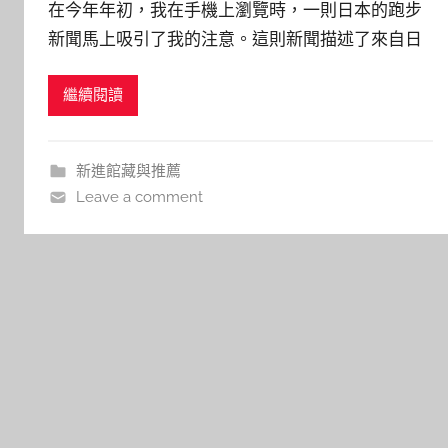
在今年年初，我在手機上瀏覽時，一則日本的跑步
y
新聞馬上吸引了我的注意。這則新聞描述了來自日
j
本岡山的15歲混血少女朱瑛里在參加日本都道府縣
j
繼續閱讀
女子驛傳（長跑接力賽）時，在第三區間的賽道上
h
u
連續超過17人，實力驚人。維基百科的解釋指出，
驛傳競走（日語：駅伝競走，常簡稱為驛傳），又
新進館藏與推薦
稱驛站接力賽，是一種源自日本的多
Leave a comment