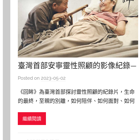
臺灣首部安寧靈性照顧的影像紀錄—
生命最終如何與親人道別
Posted on
2023-05-02
b
y
《回眸》為臺灣首部探討靈性照顧的紀錄片，生命
y
的最終，至親的別離，如何陪伴、如何面對、如何
j
撫平、如何對話？ 面對生死的議題，人生最後一哩
j
繼續閱讀
路，記錄片中三位末期病人，各自對生命抱有不同
h
u
的執著與情緒，用生命故事向大眾展現他們對生的
不捨、對死的恐懼與以及過程中靈性照顧給予他們