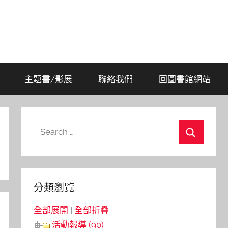
主題書/影展
聯絡我們
回圖書館網站
Search
for:
Search
分類瀏覽
全部展開
|
全部折疊
活動報導 (90)