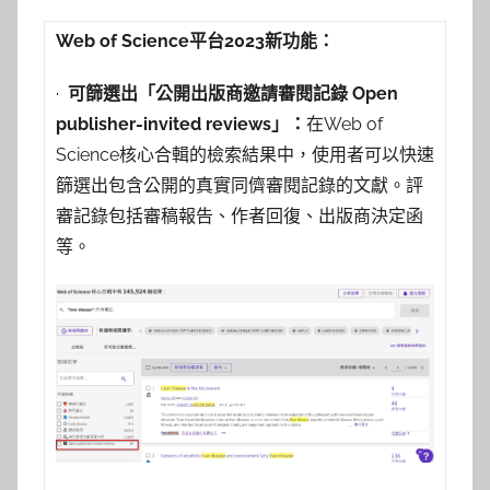
y
Web of Science
平台
2023
新功能：
c
y
·
可篩選出「公開出版商邀請審閱記錄
Open
n
publisher-invited reviews
」：
在Web of
t
Science核心合輯的檢索結果中，使用者可以快速
h
篩選出包含公開的真實同儕審閱記錄的文獻。評
i
審記錄包括審稿報告、作者回復、出版商決定函
a
等。