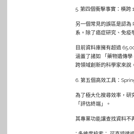
5. 第四個衝擊事實：橫跨
另一個常見的誤區是認為 P
系。除了癌症研究、免疫
目前資料庫擁有超過 65,
涵蓋了諸如 「藥物遺傳學 (Ph
跨領域創新的科學家來說
6. 第五個高效工具：Sprin
為了極大化搜尋效率，研究員應善
「評估終端」。
其專業功能讓查找資料不
* 多維度檢索： 可直接透過「技術