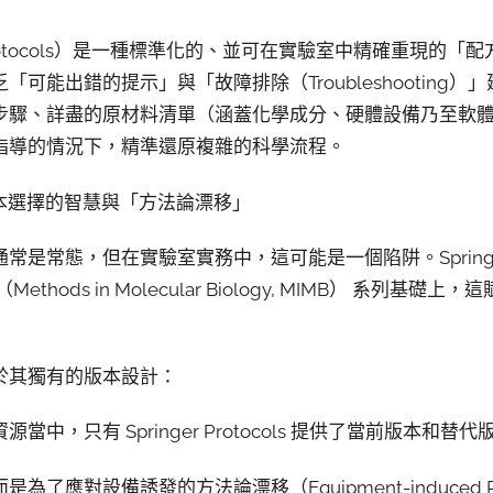
otocols）是一種標準化的、並可在實驗室中精確重現的「
出錯的提示」與「故障排除（Troubleshooting）」建議。Sp
步驟、詳盡的原材料清單（涵蓋化學成分、硬體設備乃至軟
指導的情況下，精準還原複雜的科學流程。
版本選擇的智慧與「方法論漂移」
是常態，但在實驗室實務中，這可能是一個陷阱。Springer P
thods in Molecular Biology, MIMB） 系列基
於其獨有的版本設計：
中，只有 Springer Protocols 提供了當前版本和替
應對設備誘發的方法論漂移（Equipment-induced Prot