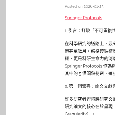
Posted on
2026-01-23
b
y
Springer Protocols
c
y
1. 引言：打破「不可重
n
t
在科學研究的道路上，最
h
週甚至數月，嚴格遵循權
i
耗，更是科研生命力的消
a
Springer Prot
其中的 5 個關鍵祕密，
2. 第一個驚喜：論文文
許多研究者習慣將研究文獻（R
研究論文的核心在於呈現「
Granularity）。