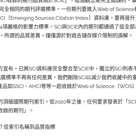
SCI收錄的期刊品質高於SCIE」。這個觀念是完全錯誤的。
全相同的期刊評選標準。一份期刊要進入Web of Scien
（Emerging Sources Citation Index）資料庫。
足4項嚴格的影響力標準。SCI與SCIE內的期刊都通過了這全
。所謂的品質差異，僅僅源於對過去儲存媒介限制的誤解。
e）官方宣布，已將SCI資料庫完全整合至SCIE中，獨立的SCI
編輯挑選標準不再有任何差異，我們刪除SCI以減少我們收藏中
SSCI、AHCI等等一起收錄於Web of Science（WO
威的頂級國際期刊索引。從2020年之後，任何要求發表於「S
E收錄的期刊」。
？從索引名稱到品質指標