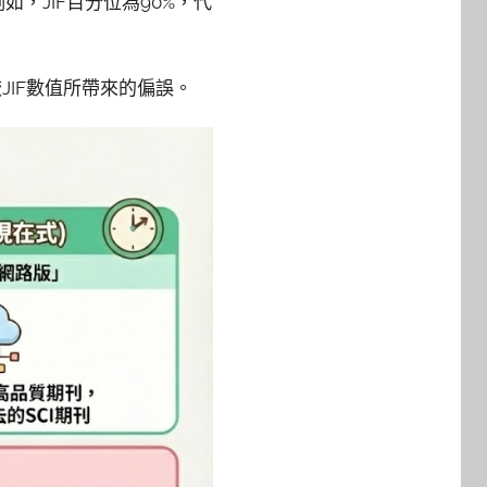
例如，JIF百分位為90%，代
IF數值所帶來的偏誤。