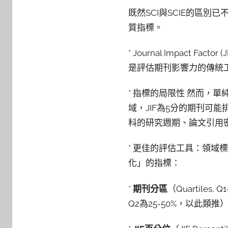
既然SCI與SCIE的區
質指標。
* Journal Impac
是評估期刊影響力的傳統
* 指標的局限性 然而，
域，JIF為5分的期刊可
科的研究週期、論文引用密
* 更佳的評估工具：領域
化」的指標：
*
期刊分區
（Quartil
Q2為25-50%，以此類推