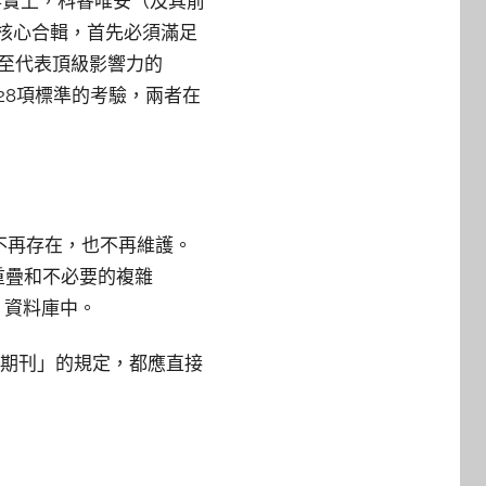
事實上，科睿唯安（及其前
ce核心合輯，首先必須滿足
要再晉升至代表頂級影響力的
部28項標準的考驗，兩者在
列表不再存在，也不再維護。
的重疊和不必要的複雜
S）資料庫中。
CI期刊」的規定，都應直接