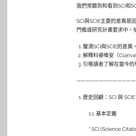
y
我們常聽到和看到SCI和S
c
y
SCI與SCIE主要的差
n
門檻或研究計畫要求中，
t
h
釐清SCI與SCIE的差異
i
解釋科睿唯安（Clari
a
引導讀者了解在當今的
—————————————
歷史回顧：SCI 與 SC
1.1. 基本定義
* SCI (Science Citat