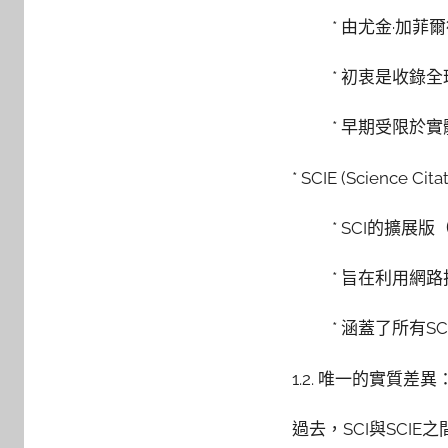
* 由尤金·加菲爾
* 初衷是收錄
* 早期受限於
* SCIE (Science Cit
* SCI的擴展版
* 旨在利用網
* 涵蓋了所有
1.2. 唯一的實質差
過去，SCI與SC