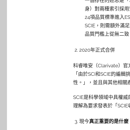
一個存在的迷思是「
身）對兩種索引採用完
24項品質標準進入ESCI
SCIE，則需額外滿
品質門檻上從無二致
2020年正式合併
科睿唯安（Clarivat
「由於SCI和SCIE的
性。」，並且與其他相關產品如
SCIE是科學領域中具權
理解為要求發表於「SCI
現今
真正重要的是什麼