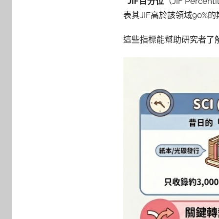
*
JIF百分位
（JIF Per
表其JIF高於該領域90%
這些指標能幫助研究者了