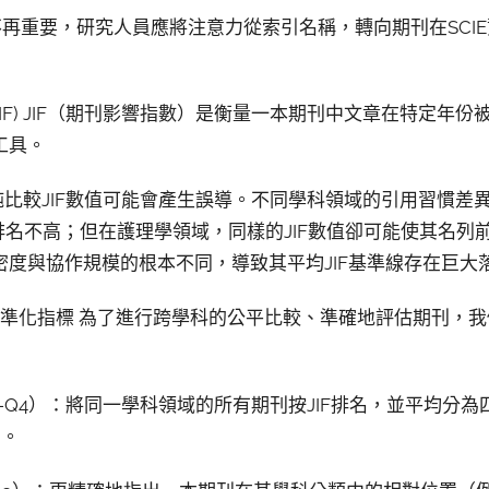
別已不再重要，研究人員應將注意力從索引名稱，轉向期刊在SC
t Factor (JIF) JIF（期刊影響指數）是衡量一本期刊中文章在
工具。
單純比較JIF數值可能會產生誤導。不同學科領域的引用習慣
能排名不高；但在護理學領域，同樣的JIF數值卻可能使其名
度與協作規模的根本不同，導致其平均JIF基準線存在巨大
標準化指標 為了進行跨學科的公平比較、準確地評估期刊，
es, Q1-Q4）：將同一學科領域的所有期刊按JIF排名，並平均分
）。