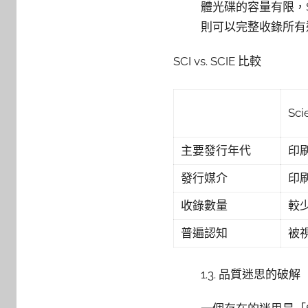
體光碟的容量有限，
則可以完整收錄所有
SCI vs. SCIE 比較
Sci
主要發行年代
印刷版
發行媒介
印刷
收錄數量
較
普遍認知
被
1.3. 品質迷思的破解