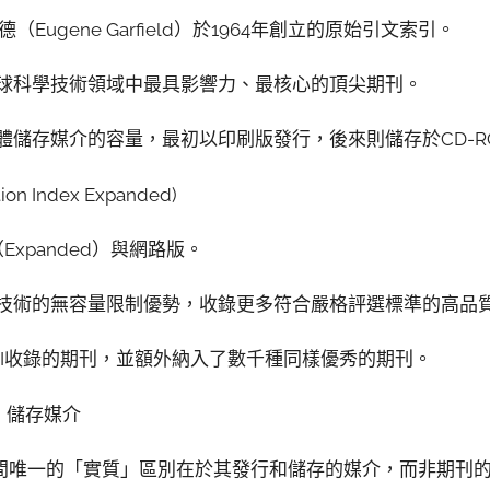
德（Eugene Garfield）於1964年創立的原始引文索引。
全球科學技術領域中最具影響力、最核心的頂尖期刊。
實體儲存媒介的容量，最初以印刷版發行，後來則儲存於CD-RO
ation Index Expanded)
（Expanded）與網路版。
路技術的無容量限制優勢，收錄更多符合嚴格評選標準的高品
SCI收錄的期刊，並額外納入了數千種同樣優秀的期刊。
異：儲存媒介
IE之間唯一的「實質」區別在於其發行和儲存的媒介，而非期刊