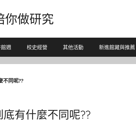
-陪你做研究
書館週
校史經營
其他活動
新進館藏與推薦
什麼不同呢??
E 到底有什麼不同呢??