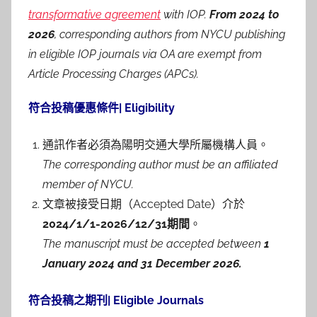
transformative agreement
with IOP.
From 2024 to
2026
, corresponding authors from NYCU publishing
in eligible IOP journals via OA are exempt from
Article Processing Charges (APCs).
符合投稿優惠條件| Eligibility
通訊作者必須為陽明交通大學所屬機構人員。
The corresponding author must be an affiliated
member of NYCU.
文章被接受日期（Accepted Date）介於
2024/1/1-2026/12/31期間
。
The manuscript must be accepted between
1
January 2024 and 31 December 2026.
符合投稿之期刊| Eligible Journals