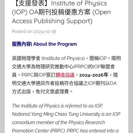
【支援發表】Institute of Physics
(IOP) OA期刊投稿優惠方案 (Open
Access Publishing Support)
Posted on
2024-01-18
b
y
服務內容| About the Program
林
玉
英國物理學會 (Institute of Physics)，簡稱IOP。陽明
交通大學為物理研究推動中心(PRPC)的IOP聯盟會
員，PRPC與IOP簽訂
轉換協議
，
2024-2026年
，陽
明交通大學通訊作者投稿符合協議之IOP期刊以OA
方式出版，免付文章處理費。
The Institute of Physics is referred to as IOP.
National Yang Ming Chiao Tung University is an IOP
consortium member of the Physics Research
Promotion Center (PRPC). PRPC has entered into a