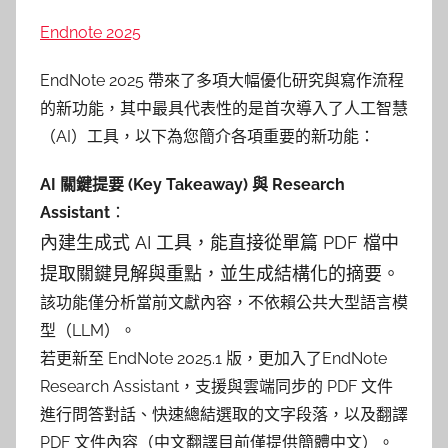
y
Endnote 2025
c
y
EndNote 2025 帶來了多項大幅優化研究與寫作流程
n
的新功能，其中最具代表性的是首次導入了人工智慧
t
（AI）工具，以下為您簡介各項重要的新功能：
h
i
AI 關鍵提要 (Key Takeaway) 與 Research
a
Assistant
：
內建生成式 AI 工具，能直接從單篇 PDF 檔中
提取關鍵見解與重點，並生成結構化的摘要。
該功能僅分析當前文獻內容，不依賴公共大型語言模
型（LLM）。
若更新至 EndNote 2025.1 版，更加入了EndNote
Research Assistant，支援與雲端同步的 PDF 文件
進行問答對話、快速總結選取的文字段落，以及翻譯
PDF 文件內容（中文翻譯目前僅提供簡體中文）。