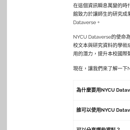
y
在這個資訊瞬息萬變的時
c
館致力於讓師生的研究成
h
Dataverse。
h
e
NYCU Datavers
r
校文本與研究資料的學術
用的潛力，提升本校國際
現在，讓我們來了解一下NYCU
為什麼要用NYCU Datav
誰可以使用NYCU Datav