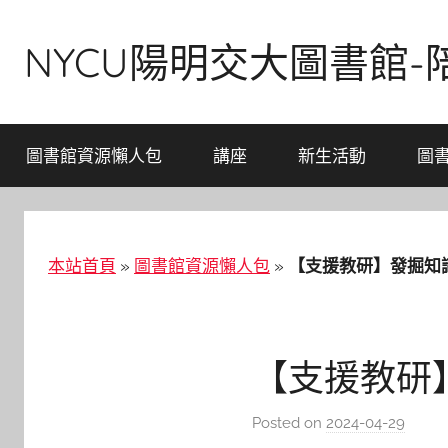
Skip
to
NYCU陽明交大圖書館
content
圖書館資源懶人包
講座
新生活動
圖
本站首頁
»
圖書館資源懶人包
»
【支援教研】發掘知識的力
【支援教研】發
Posted on
2024-04-29
b