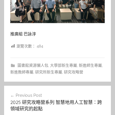
推廣組 巴詠淳
瀏覽次數：
484
圖書館資源懶人包
,
大學部新生專屬
,
新進師生專屬
,
新進教師專屬
,
研究所新生專屬
,
研究攻略營
文
Previous Post
章
2025 研究攻略營系列 智慧地用人工智慧：跨
導
領域研究的起點