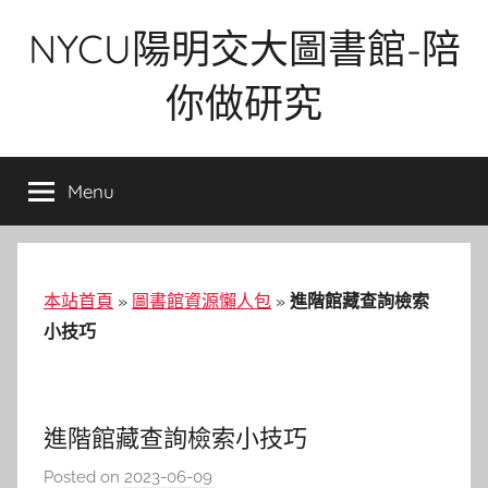
Skip
NYCU陽明交大圖書館-陪
to
content
你做研究
Menu
本站首頁
»
圖書館資源懶人包
»
進階館藏查詢檢索
小技巧
進階館藏查詢檢索小技巧
Posted on
2023-06-09
b