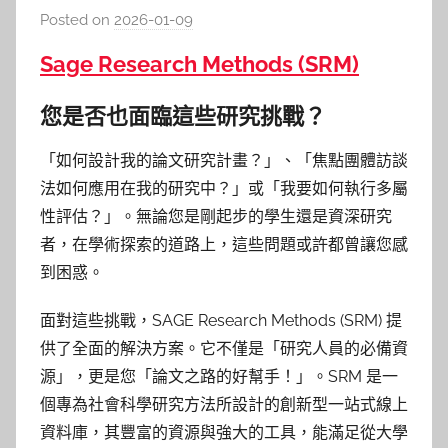
Posted on
2026-01-09
b
y
Sage Research Methods (SRM)
c
y
您是否也面臨這些研究挑戰？
n
t
「如何設計我的論文研究計畫？」、「焦點團體訪談
h
法如何應用在我的研究中？」或「我要如何執行多屬
i
性評估？」。無論您是剛起步的學生還是資深研究
a
者，在學術探索的道路上，這些問題或許都曾讓您感
到困惑。
面對這些挑戰，SAGE Research Methods (SRM) 提
供了全面的解決方案。它不僅是「研究人員的必備資
源」，更是您「論文之路的好幫手！」。SRM 是一
個專為社會科學研究方法所設計的創新型一站式線上
資料庫，其豐富的資源與強大的工具，能滿足從大學