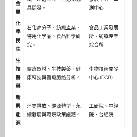
金
具開發。
測中心
屬
化
石化高分子、紡織產業、
食品工業發展
學
特用化學品、食品科學研
所、紡織產業
民
究。
綜合所
生
生
技
醫療器材、生技製藥、健
生物技術開發
醫
康科技與醫療脈絡分析。
中心 (DCB)
藥
新
興
淨零排放、能源轉型、永
工研院、中經
能
續發展與環境政策議題。
院、台經院
源