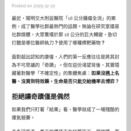
Posted on
2025-12-22
b
y
最近，陽明交大附設醫院「18 公分腫瘤全消」的案
c
例，成了醫學社群最熱門的話題。無論在研究室還是
h
社群媒體，大眾驚嘆於那 18 公分的巨大轉變，急切
h
打聽是哪位醫師執刀
？
使用了哪種標靶藥物
？
e
r
面對超出認知的康復，人們的第一反應往往是將其封
為不可思議的「奇蹟」。但在這份渴望背後，其實隱
藏著對醫學「不確定性」的集體焦慮：
如果沒遇上名
醫、沒買到特效藥，生命是否只能交給機率去博弈？
拒絕讓奇蹟僅是偶然
如果我們只盯著「結果」看，醫學就成了一場殘酷的
運氣競賽。