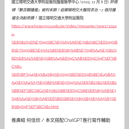
國立陽明交通大學附設醫院腫瘤醫學中心. (2025, 12 月 8 日).
肝癌
婦「數百顆腫瘤」被判末期！返鄉陽明交大醫院求治，2 個月腫
瘤全消創奇蹟！
國立陽明交通大學附設醫院.
https://www.hosp.nycu.edu.tw/index/message/news/1024
4-
%E8%82%9D%E7%99%8C%E5%A9%A6%E3%80%8C%E6%95%B
8%E7%99%BE%E9%A1%86%E8%85%AB%E7%98%A4%E3%80%
8D%E8%A2%AB%E5%88%A4%E6%9C%AB%E6%9C%9F%EF%B
C%81-
%E8%BF%94%E9%84%89%E9%99%BD%E6%98%8E%E4%BA%
A4%E5%A4%A7%E9%86%AB%E9%99%A2%E6%B1%82%E6%B2
%BB%EF%BC%8C2%E5%80%8B%E6%9C%88%E8%85%AB%E7
%98%A4%E5%85%A8%E6%B6%88%E5%89%B5%E5%A5%87%E
8%B9%9F%EF%BC%81.html
推廣組 何佳欣 / 本文搭配ChatGPT進行寫作輔助