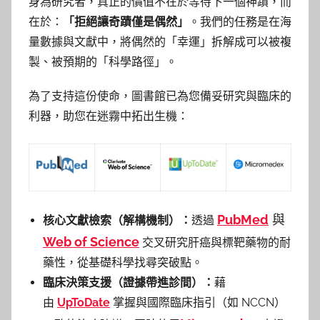
身為研究者，真正的價值不在於等待下一個神蹟，而
在於：
「拒絕讓奇蹟僅是偶然」
。我們的任務是在海
量數據與文獻中，將偶然的「幸運」拆解成可以被複
製、被預期的「科學路徑」。
為了支持這份使命，圖書館已為您備妥研究與臨床的
利器，助您在迷霧中拓出生機：
PubMed
與
核心文獻檢索（解構機制）：
透過
Web of Science
交叉研究肝癌與標靶藥物的耐
藥性，從基礎科學找尋突破點。
臨床決策支援（證據帶進診間）：
藉
由
UpToDate
掌握與國際臨床指引（如 NCCN）