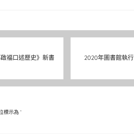
鄧啟福口述歷史》新書
2020年圖書館
位標示為
*