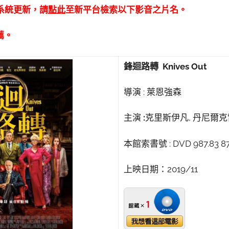
書館系統更新，請
點此
至新平台檢索以下影音之片名。
薦。
鋒迴路轉 Knives Out
導演 : 萊恩強森
主演
:
克里斯伊凡, 丹尼爾
本館索書號 : DVD 987.83 87
上映日期：2019/11