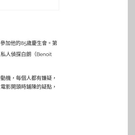
豪宅參加他的85歲慶生會。第
偵探白朗（Benoit
的動機，每個人都有嫌疑，
且電影開頭時鋪陳的疑點，