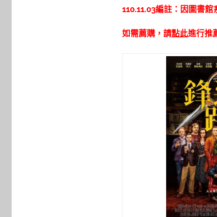
y
110.11.03編註：因圖
c
a
如需薦購，請
點此
進行推
i
t
l
i
n