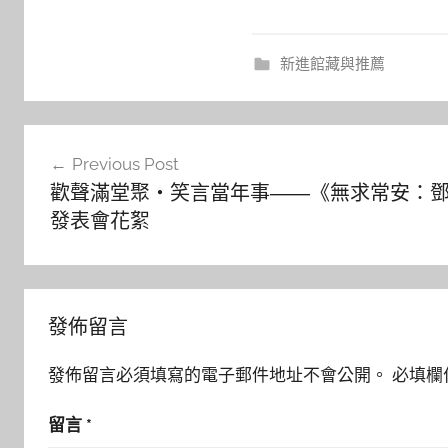
新進館藏與推薦
文
Previous Post
章
歡聲滿堂聚‧笑言當年事――《無求常安：
導
發表會花絮
覽
發佈留言
發佈留言必須填寫的電子郵件地址不會公開。
必填欄
留言
*