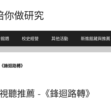
-陪你做研究
書館週
校史經營
其他活動
新進館藏與推薦
 -《鋒迴路轉》
月，視聽推薦 -《鋒迴路轉》