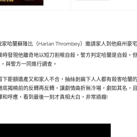
哈蘭蘇隆比（Harlan Thrombey）邀請家人到他麻州
時發現他離奇地以短刀割喉自殺。警方判定哈蘭是自殺，但私人
委託，與警方一同進行調查。
留下鉅額遺產又和家人不合，抽絲剝繭下人人都有殺害哈蘭
謎底揭曉前的反轉再反轉，讓劇情曲折無冷場，劇如其名，
釋和呼應，看到最後一刻才真相大白，非常過癮!