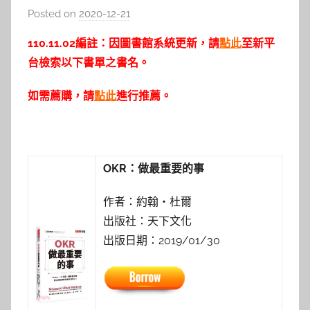
Posted on
2020-12-21
b
y
110.11.02編註：因圖書館系統更新，請
點此
至新平
c
台檢索以下書單之書名。
a
i
如需薦購，請
點此
進行推薦。
t
l
i
n
OKR：做最重要的事
作者：約翰‧杜爾
出版社：天下文化
出版日期：2019/01/30