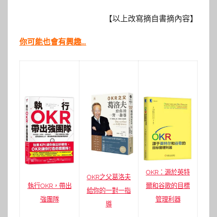
【以上改寫摘自書摘內容】
你可能也會有興趣…
OKR：源於英特
OKR之父葛洛夫
爾和谷歌的目標
執行OKR，帶出
給你的一對一指
管理利器
強團隊
導