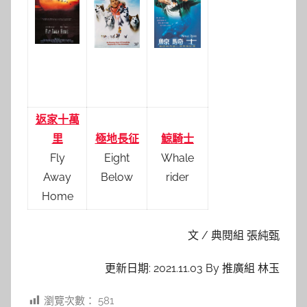
返家十萬
里
極地長征
鯨騎士
Fly
Eight
Whale
Away
Below
rider
Home
文 / 典閱組 張純甄
更新日期: 2021.11.03 By 推廣組 林玉
瀏覽次數：
581