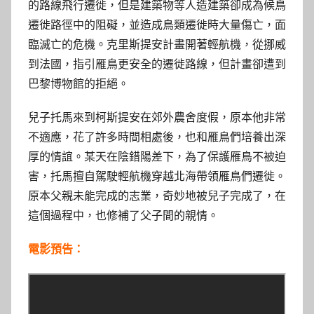
的路線飛行遷徙，但是建築物等人造建築卻成為候鳥
遷徙路徑中的阻礙，並造成鳥類遷徙時大量傷亡，面
臨滅亡的危機。克里斯提安計畫開著輕航機，從挪威
到法國，指引雁鳥更安全的遷徙路線，但計畫卻遭到
巴黎博物館的拒絕。
兒子托馬來到柯斯提安在郊外農舍度假，原本他非常
不適應，花了許多時間相處後，也和雁鳥們培養出深
厚的情誼。某天在陰錯陽差下，為了保護雁鳥不被迫
害，托馬擅自駕駛輕航機穿越北海帶領雁鳥們遷徙。
原本父親未能完成的志業，奇妙地被兒子完成了，在
這個過程中，也修補了父子間的親情。
電影預告：