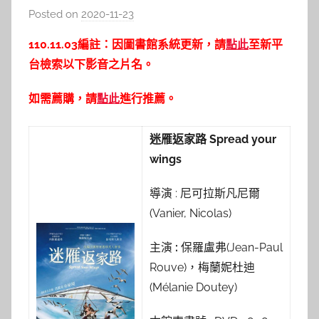
Posted on
2020-11-23
b
y
110.11.03編註：因圖書館系統更新，請
點此
至新平
c
台檢索以下影音之片名。
a
i
如需薦購，請
點此
進行推薦。
t
l
迷雁返家路 Spread your
i
wings
n
導演 : 尼可拉斯凡尼爾
(Vanier, Nicolas)
主演
:
保羅盧弗(Jean-Paul
Rouve)，梅蘭妮杜迪
(Mélanie Doutey)