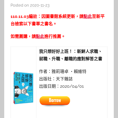
Posted on
2020-11-23
b
y
110.11.03編註：因圖書館系統更新，請
點此
至新平
c
台檢索以下書單之書名。
a
i
如需薦購，請
點此
進行推薦。
t
l
我只想好好上班！：新鮮人求職、
i
就職、升職、離職的應對解答之書
n
作者：雅莉珊卓 ・賴維特
出版社：天下雜誌
出版日期：2020/04/01