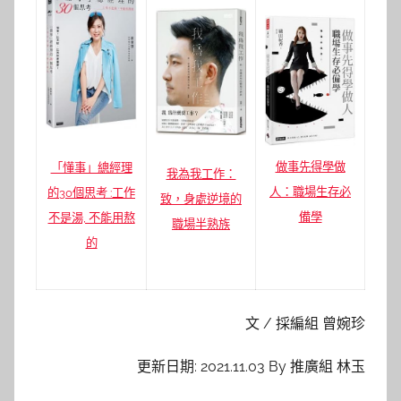
做事先得學做
「懂事」總經理
我為我工作：
人：職場生存必
的30個思考 :工作
致，身處逆境的
備學
不是湯, 不能用熬
職場半熟族
的
文 / 採編組 曾婉珍
更新日期: 2021.11.03 By 推廣組 林玉