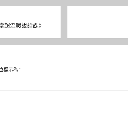
的7堂超溫暖說話課》
位標示為
*