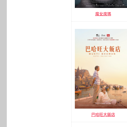
魔女席瑪
巴哈旺大飯店