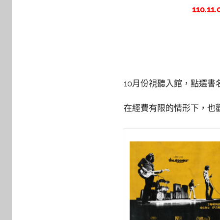
y
110.
s
h
a
s
h
a
10月份視聽入館，點選
l
a
在經費有限的情形下，也
l
a