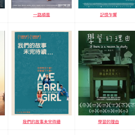
一路順風
記憶乍響
我們的故事未完待續
學習的理由