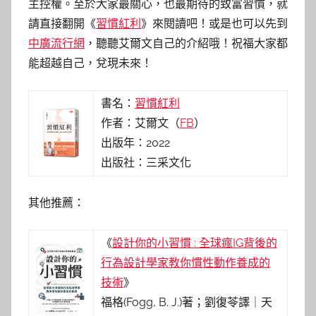
主控權。至於大家最關心，也最期待的致富習慣，就
請直接翻開《
習慣紅利
》來閱讀吧！或是也可以先到
中廣流行網
，聽聽艾爾文自己的介紹哦！祝福大家都
能超越自己，兌現未來！
書名：
習慣紅利
作者：艾爾文（
FB
）
出版年：2022
出版社：三采文化
其他推薦：
《
設計你的小習慣 : 全球瘋IG背後的
行為設計學家教你慣性動作養成的
技術
》
福格
(
Fogg, B. J.
)
著；劉復苓譯｜天