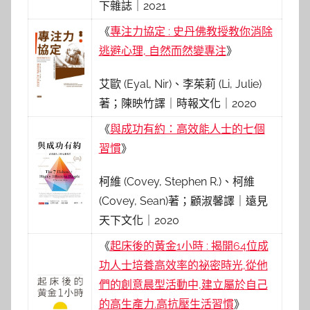
下雜誌｜2021
《
專注力協定 : 史丹佛教授教你消除
逃避心理, 自然而然變專注
》
艾歐 (Eyal, Nir)、李茱莉 (Li, Julie)
著；陳映竹譯｜時報文化｜2020
《
與成功有約：高效能人士的七個
習慣
》
柯維 (Covey, Stephen R.)、柯維
(Covey, Sean)著；顧淑馨譯｜遠見
天下文化｜2020
《
起床後的黃金1小時 : 揭開64位成
功人士培養高效率的祕密時光,從他
們的創意晨型活動中,建立屬於自己
的高生產力.高抗壓生活習慣
》