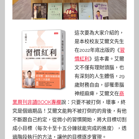
這次要為大家介紹的，
是本校校友艾爾文先生
在2022年底出版的《
習
慣紅利
》這本書。艾爾
文不僅有理財頭腦，也
有深刻的人生體悟，29
歲財務自由，卻罹患腦
神經麻痺，艾爾文在
商
業周刊非讀BOOK專欄
說：只要不被打倒，壞事，終
究是個過期品！艾爾文能夠不被打倒的的背後，有他
不斷跟自己約定，從微小的習慣開始，將大目標切割
成小目標（每次十至十五分鐘就能完成的進度），透
過階段執行的方法，讓他的目標逐步實現。