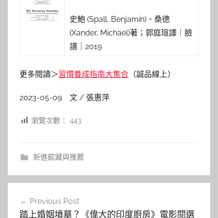
史鮑 (Spall, Benjamin)、桑德
(Xander, Michael)著；郭庭瑄譯｜臉
譜｜2019
更多閱讀＞
習慣養成指南大集合
（誠品線上）
2023-05-09 文 / 張惠萍
瀏覽次數：
443
新進館藏與推薦
文
Previous Post
章
踏上婚姻墳墓？《偉大的印度廚房》電影閱選