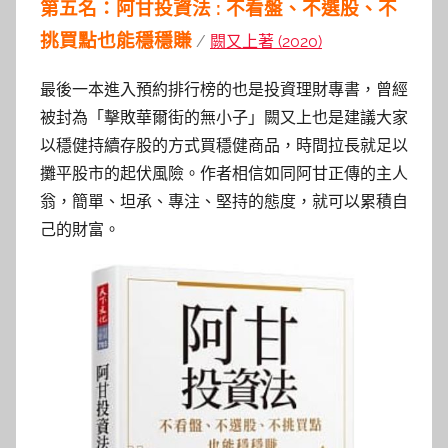
第五名：阿甘投資法 : 不看盤、不選股、不
挑買點也能穩穩賺
/
闕又上著 (2020)
最後一本進入預約排行榜的也是投資理財專書，曾經
被封為「擊敗華爾街的無小子」闕又上也是建議大家
以穩健持續存股的方式買穩健商品，時間拉長就足以
攤平股市的起伏風險。作者相信如同阿甘正傳的主人
翁，簡單、坦承、專注、堅持的態度，就可以累積自
己的財富。