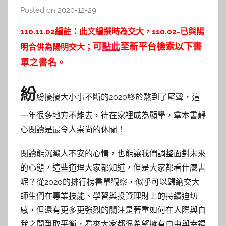
Posted on
2020-12-29
b
y
110.11.02編註：此文編撰時為交大，110.02-已與陽
c
可
點此
至新平台檢索以下書
明合併為陽明交大；
a
單之書名。
i
t
l
紛
紛擾擾大小事不斷的2020終於熬到了尾聲，這
i
一年很多地方不能去，待在家裡成為顯學，拿本書靜
n
心閱讀是最令人崇尚的休閒！
閱讀能沉澱人不安的心情，也能讓我們調整面對未來
的心態，這些道理大家都知道，但是大家都看什麼書
呢？從2020的排行榜書單觀察，似乎可以歸納交大
師生們在專業技能、學習與投資理財上的持續迫切
感，但還有更多更強烈的關注是著重如何在人際與自
我之間爭取平衡，看來大家都很希望擁有自由與幸福