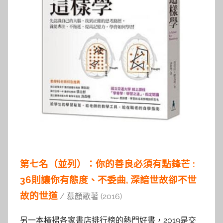
第七名（並列）：你的善良必須有點鋒芒 :
36則讓你有態度、不委曲, 深諳世故卻不世
故的世道
/ 慕顏歌著 (2016)
另一本橫掃各家書店排行榜的熱門好書，2019是交