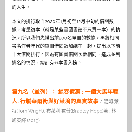
的人生。
本文的排行取自2020年1月初至12月中旬的借閱數
據，考量複本（就是某些書圖書館不只買一本）的情
況，所以我們先撈出前200名單冊的數據，再將相同
書名作者年代的單冊借閱數加總在一起，提出以下前
十大借閱排行。因為有圖書借閱次數相同，造成並列
排名的情況，總計有11本書入榜。
第九名（並列）： 鯨吞億萬 : 一個大馬年輕
人, 行騙華爾街與好萊塢的真實故事
/ 湯姆.萊
特(Tom Wright), 布萊利.霍普(Bradley Hope)著 ; 林
旭英譯 (2019)