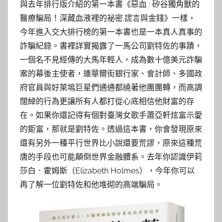
與去年排行版介紹的第一本書《惡血 : 矽谷獨角獸的
醫療騙局！深藏血液裡的祕密.謊言與金錢》一樣，
今年進入交大排行榜的第一本書也是一本真人真事的
詐騙紀錄。書裡詳實揭露了一馬公司劉特佐的事蹟，
一個名不見經傳的大馬年輕人，成為數十億美元詐騙
案的幕後主使者，連華爾街銀行家、會計師、多國政
府官員與好萊塢巨星們通通都繞著他團團轉，而高調
闊綽的行為更讓所有人都打從心底相信他財富的存
在。如果你還記得有個對臺灣女歌手蕭亞軒炫富示愛
的鉅富，那就是劉特佐。透過這本書，你會發現原來
還有另外一種平行世界比小說還要荒謬，原來這種荒
唐的手段也可能顛倒世界金融體系。去年你認識伊莉
莎白．霍姆斯（Elizabeth Holmes），今年你可以
再了解一位劉特佐和他堆砌的高端騙局。