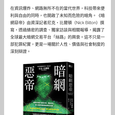
y
在資訊爆炸、網路無所不在的當代世界，科技帶來便
林
利與自由的同時，也開啟了未知而危險的暗角。《暗
玉
網惡帝》由資深記者尼克・比爾頓（Nick Bilton）撰
寫，透過縝密的調查、獨家訪談與相關報導，揭露了
全球最大暗網交易平台「絲路」的興衰。這不只是一
部犯罪紀實，更是一場關於人性、價值與社會制度的
深刻辯證。