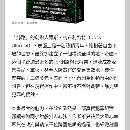
「絲路」的創辦人羅斯・烏布利希特（Ross
Ulbricht），表面上是一名聰穎青年，懷抱著自由市
場的理想，最終卻建立了一個橫跨全球的地下帝國。
這個平台透過匿名的Tor網路與比特幣，迅速成為販
售毒品、軍火，甚至人體器官的交易集散地，市值一
度突破十二億美元。表面上，他自詡為推動自由的理
想者，但在現實運作中，卻不得不面對貪婪、暴力與
犯罪的侵蝕。
本書最大的魅力，在於它雖然是一部真實犯罪紀實，
卻讀來如同小說般扣人心弦。作者不只花費大量心血
聚焦在政府與執法單位跨國追緝的過程，也細緻刻畫