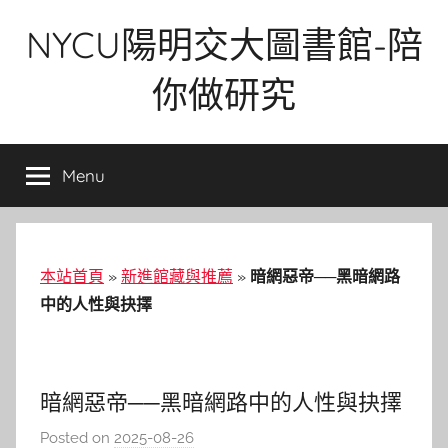
Skip
NYCU陽明交大圖書館-陪
to
content
你做研究
Menu
本站首頁
»
新進館藏與推薦
»
暗網惡帝──黑暗網路
中的人性與抉擇
暗網惡帝──黑暗網路中的人性與抉擇
Posted on
2025-08-26
b