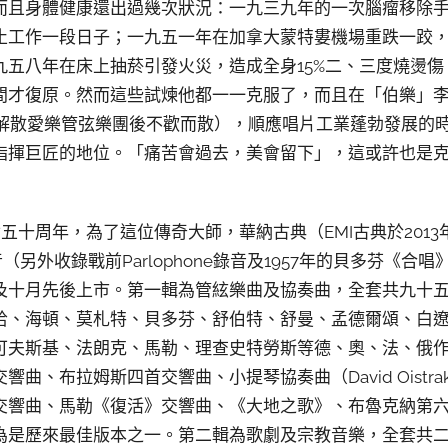
而且身體健康還出過幾次狀況：一九三九年的一次腦瘤移除
止工作一段日子；一九五一年在加拿大蒙特婁機場重跌一跤
九五八年在床上抽菸引發火災，造成全身15%二、三度燒燙
間才復原。然而這些試煉他都一一克服了，而且在「伯樂」
宣布解散愛樂管弦樂團後不歡而散），順應唱片工業蓬勃發展的
指揮巨匠的地位。「痛苦會過去，美會留下」，這或許也是
五十周年，為了這位傳奇大師，華納古典（EMI古典於201
（另外收錄戰前Parlophone錄音及1957年的貝多芬《
及十月先後上市。第一輯為管絃樂曲及協奏曲，全套共九十五
哈、海頓、莫札特、貝多芬、舒伯特、舒曼、孟德爾頌、白
可夫斯基、法朗克、馬勒、理查史特勞斯等德、奧、法、俄
曲、布拉姆斯四首交響曲、小提琴協奏曲（David Oistr
交響曲、馬勒《復活》交響曲、《大地之歌》、布魯克納第
為是歷來最佳版本之一。第二輯為歌劇及宗教音樂，全套共二