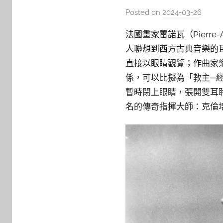
Posted on
2024-03-26
b
y
法國畫家雷諾瓦（Pierre-
y
人聯想到西方古典音樂的巨擘貝
j
直接以眼睛觀覽；作曲家
j
係，可以比擬為「教主─
h
u
暫時閉上眼睛，張開雙耳
名的傳奇指揮大師：克倫培勒（Ot