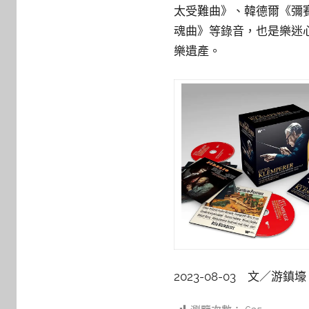
太受難曲》、韓德爾《彌
魂曲》等錄音，也是樂迷
樂遺產。
2023-08-03 文／游鎮壕