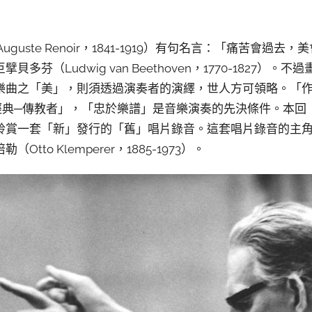
Auguste Renoir，1841-1919）有句名言：「痛苦會
多芬（Ludwig van Beethoven，1770-1827）
樂曲之「美」，則須透過演奏者的演繹，世人方可領略。「作
經典─傳教者」，「忠於樂譜」是音樂演奏的先決條件。本回
聆賞一套「新」發行的「舊」唱片錄音。這套唱片錄音的主
to Klemperer，1885-1973）。