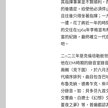
其指揮事業並不算順利，
的後遺症，迫使他必須停
且往後只得坐著指揮；一
一遭，花了將近一年的時
的交往在1964年李格
富的紀錄，最終確立一代
吧。
二○二三年是克倫培勒逝世
他在EMI時期的錄音室錄音
兩輯（見下圖），於六月
代順序排列，曲目包含巴
布魯克納、德弗乍克、柴
分錄音，如：貝多芬九首交響
交響曲、白遼士《幻想》
夏夜之夢》等，普遍都認