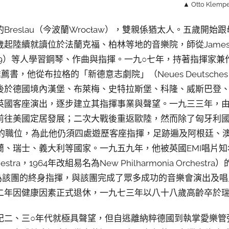
▲ Otto Klem
reslau（今波蘭Wrocław），雙親係猶太人。五歲開
陸續就讀位於法蘭克福、柏林等地的音樂院，師從James Kwas
869-1949）等人學習鋼琴、作曲與指揮。一九○七年，持著指揮家兼
1）的推薦書，他從布拉格的「新德意志劇院」（Neues Deutsches
後於德國境內漢堡、布萊梅、史特拉斯堡、科隆、威斯巴登
英國客座演出，逐步建立其指揮事業與聲望。一九三三年，
往美國定居發展；二次大戰後重返歐陸，然而除了匈牙利國家
穩定的職位，為此他仍須四處遊歷客座指揮，足跡遍及阿根廷、
蘭、瑞士、義大利等國家。一九五九年，他被英國EMI唱片
chestra，1964年改組易名為New Philharmonia Orchest
79）聘為該團的終身指揮，與該團完成了眾多成功的音樂會演出
二年因健康因素正式退休，一九七三年以八十八歲高齡卒於
紀二、三○年代就極具聲望，但自逃離納粹德國到執掌愛樂管