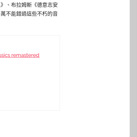
奧》、布拉姆斯《德意志安
千萬不能錯過這些不朽的音
ssics remastered