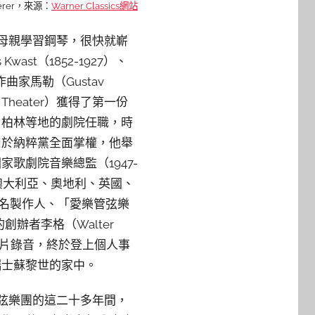
perer，來源：
Warner Classics網站
始跟母親學習鋼琴，很快就嶄
t（1852-1927）、
作曲家馬勒（Gustav
 Theater）獲得了第一份
、柏林等地的劇院任職，時
由於納粹黨全面掌權，他舉
歌劇院音樂總監（1947-
澳大利亞、奧地利、英國、
知名製作人、「愛樂管弦樂
ra）的創辦者李格（Walter
及唱片錄音，終於登上個人事
瑞士蘇黎世的家中。
弦樂團的這二十多年間，