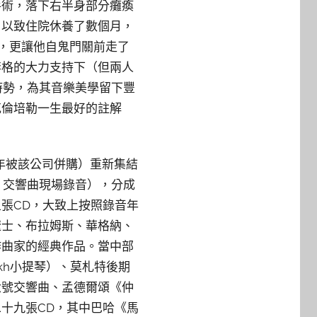
手術，落下右半身部分癱瘓
，以致住院休養了數個月，
傷，更讓他自鬼門關前走了
李格的大力支持下（但兩人
時勢，為其音樂美學留下豐
克倫培勒一生最好的註解
3年被該公司併購）重新集結
合唱》交響曲現場錄音），分成
張CD，大致上按照錄音年
遼士、布拉姆斯、華格納、
作曲家的經典作品。當中部
akh小提琴）、莫札特後期
六號交響曲、孟德爾頌《仲
十九張CD，其中巴哈《馬