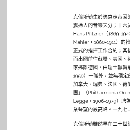
克倫培勒生於德意志帝國的B
露過人的音樂天分；十六歲起
Hans Pfitzner（1
Mahler，1860-191
正式的指揮工作合約；其
而出國前往蘇聯、美國、
家逃離德國，由瑞士輾轉前
1950）一職外，並無
加拿大、瑞典、法國、荷
團」（Philharmonia Or
Legge，1906-19
業聲望的最高峰。一九七
克倫培勒雖然早在二十世