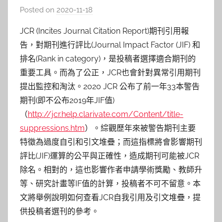
Posted on
2020-11-18
b
y
JCR (Incites Journal Citation Report)期刊引用報
c
告，對期刊進行評比(Journal Impact Factor (JIF) 和
a
排名(Rank in category)，是投稿者選擇適合期刊的
i
重要工具。而為了公正，JCR也會針對異常引用期刊
t
提出監控和淘汰。2020 JCR 公布了前一年33本警告
l
期刊(即不公布2019年JIF值)
i
n
（
http://jcr.help.clarivate.com/Content/title-
suppressions.htm
）。綜觀歷年來被警告期刊主要
特徵為過度自引和引文堆疊；而這指標將會影響期刊
評比(JIF)運算的公平與正確性，造成期刊可能被JCR
除名。相對的，這也影響作者申請學術獎勵、教師升
等、研究計畫等IF值的計算，投稿者不可不留意。本
文將舉例說明如何查看JCR自我引用及引文堆疊，提
供投稿者選刊的參考。