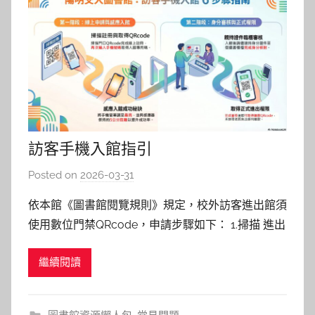
訪客手機入館指引
Posted on
2026-03-31
b
y
依本館《圖書館閱覽規則》規定，校外訪客進出館須
c
使用數位門禁QRcode，申請步驟如下： 1.掃描 進出
h
館處之QRcode圖示，進入申請網站 2.依照 網站指引
h
繼續閱讀
操作直至「註冊申請完成」 3.點選 返回登入後，再
e
次輸入手機號碼，取得 「入館審核專用QRcode」 4.
r
感應 QR Code 進館 小提醒：