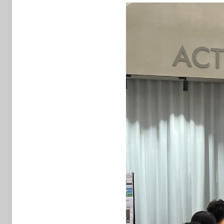
y
林
玉