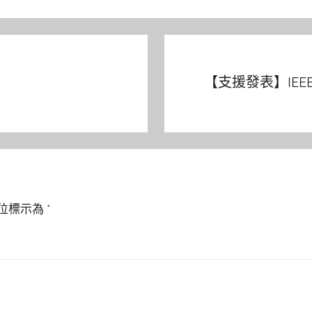
【支援發表】IEEE
位標示為
*