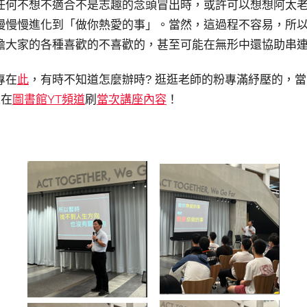
任何不想不適合不是志趣的念頭冒出時，或許可以想想阿太老
慢慢慢進化到「做你熱愛的事」。當然，這過程不容易，所
擔大家的各種喜歡的不喜歡的，甚至可能在無形中還協助串連
專在
此
，有時不知道怎麼辦時? 逛逛老師的粉專滿紓壓的，
上在
圖書館YT頻道
刷
當次講座內容
！