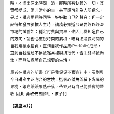
時，才悟出原來時間一過，那時所有執著的一切，其
實都變成非常非常小的事，甚至還可能為人所遺忘，
是以，講者更期許同學，好好聽自己的聲音；但一定
記得想發展斜槓人生時，請務必知道那是要經過經濟
市場的試驗如：穩定付費與買單，也因此當知道自己
的方向，請務必重視時間的累積，唯有透過長時間的
自我累積跟投資，直到自我作品集(Portfolio)成形，
直到自我經驗不易被輕易複製與取代，否則終將被淘
汰，而無法過著自己想要的生活。
筆者在講者的新書《可是我偏偏不喜歡》中，看到與
今日講座主題吻合的意境：選個心儀角落種下專屬的
果樹，等它緩緩果熟蒂落，帶來只有自己能體會的豐
收…因此…勇敢去冒險吧，孩子們~
【講座照片】