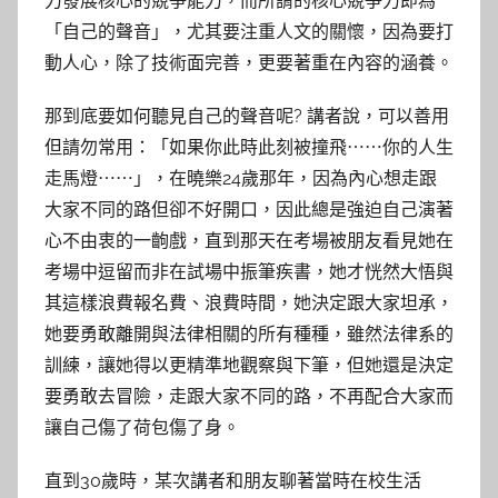
力發展核心的競爭能力，而所謂的核心競爭力即為
「自己的聲音」，尤其要注重人文的關懷，因為要打
動人心，除了技術面完善，更要著重在內容的涵養。
那到底要如何聽見自己的聲音呢? 講者說，可以善用
但請勿常用：「如果你此時此刻被撞飛⋯⋯你的人生
走馬燈⋯⋯」，在曉樂24歲那年，因為內心想走跟
大家不同的路但卻不好開口，因此總是強迫自己演著
心不由衷的一齣戲，直到那天在考場被朋友看見她在
考場中逗留而非在試場中振筆疾書，她才恍然大悟與
其這樣浪費報名費、浪費時間，她決定跟大家坦承，
她要勇敢離開與法律相關的所有種種，雖然法律系的
訓練，讓她得以更精準地觀察與下筆，但她還是決定
要勇敢去冒險，走跟大家不同的路，不再配合大家而
讓自己傷了荷包傷了身。
直到30歲時，某次講者和朋友聊著當時在校生活