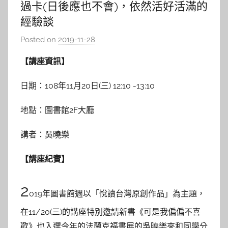
過卡(日後應也不會)，依然活好活滿的
經驗談
Posted on
2019-11-28
b
y
【講座資訊】
c
a
日期：108年11月20日(三) 12:10 -13:10
i
t
地點：圖書館2F大廳
l
i
講者：吳曉樂
n
【講座紀實】
2
019年圖書館週以「悅讀台灣原創作品」為主題，
在11/20(三)的講座特別邀請新書《可是我偏偏不喜
歡》也入選今年的法蘭克福書展的吳曉樂來和同學分