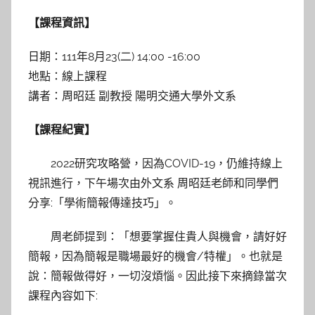
y
【課程資訊】
林
玉
日期：111年8月23(二) 14:00 -16:00
地點：線上課程
講者：周昭廷 副教授 陽明交通大學外文系
【
課程紀實】
2022研究攻略營，因為COVID-19，仍維持線上
視訊進行，下午場次由外文系 周昭廷老師和同學們
分享:「學術簡報傳達技巧」。
周老師提到：「想要掌握住貴人與機會，請好好
簡報，因為簡報是職場最好的機會/特權」。也就是
說：簡報做得好，一切沒煩惱。因此接下來摘錄當次
課程內容如下: