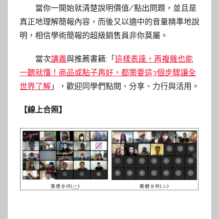
當你一開始就清楚說明價值/點出問題，並且是
真正地理解簡報內容，而後又以適中的音量精準地說
明，相信學術簡報的超級銷售員非你莫屬。
當次
講義
與推薦書籍:「
這樣表達，再複雜也能
一聽就懂！商品或點子再好，都需要這3個步驟讓全
世界了解
」，歡迎同學們點閱、分享、力行與活用。
【
線上合照
】