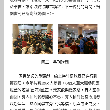
益贈書，讓索取變得非常踴躍，不一會兒的時間，贈
閱書刊已所剩無幾(圖三)。
圖三：書刊贈閱
圖書館週的重頭戲，線上梅竹足球賽已進行到
第四屆，今年共有1280人參賽，653人至大廳參與丟
瓶蓋的遊戲(圖四)(圖五)。幾家歡樂幾家愁，有人空手
而回，有人抽到餐券開心不已，有人抽到便當抵用券
哀怨連連。熱心同學在旁下指導棋，瓶蓋或正或反，