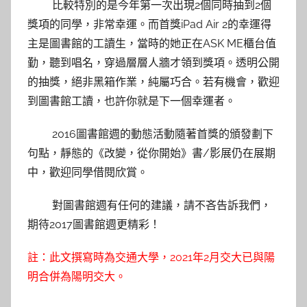
比較特別的是今年第一次出現2個同時抽到2個
獎項的同學，非常幸運。而首獎iPad Air 2的幸運得
主是圖書館的工讀生，當時的她正在ASK ME櫃台值
勤，聽到唱名，穿過層層人牆才領到獎項。透明公開
的抽獎，絕非黑箱作業，純屬巧合。若有機會，歡迎
到圖書館工讀，也許你就是下一個幸運者。
2016圖書館週的動態活動隨著首獎的頒發劃下
句點，靜態的《改變，從你開始》書/影展仍在展期
中，歡迎同學借閱欣賞。
對圖書館週有任何的建議，請不吝告訴我們，
期待2017圖書館週更精彩！
註：此文撰寫時為交通大學，2021年2月交大已與陽
明合併為陽明交大。