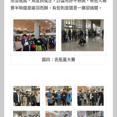
用滑或拋，角度斜或正，討論地好不熱鬧，有些人精
算半晌還是鎩羽而歸，有些則是隨意一擲卻過關。
圖四：丟瓶蓋大賽