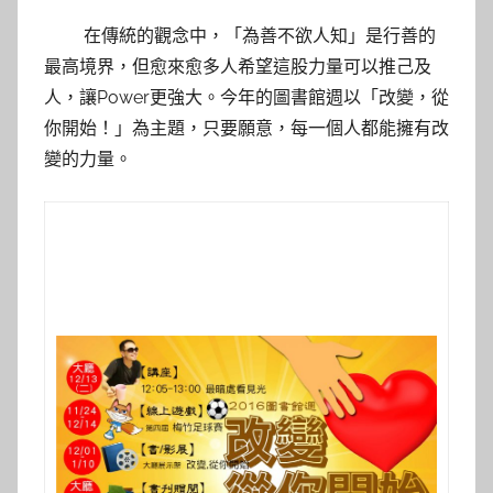
y
在傳統的觀念中，「為善不欲人知」是行善的
s
最高境界，但愈來愈多人希望這股力量可以推己及
h
人，讓Power更強大。今年的圖書館週以「改變，從
a
你開始！」為主題，只要願意，每一個人都能擁有改
s
變的力量。
h
a
l
a
l
a