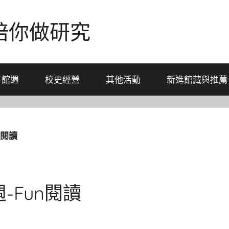
-陪你做研究
書館週
校史經營
其他活動
新進館藏與推薦
n閱讀
週-Fun閱讀