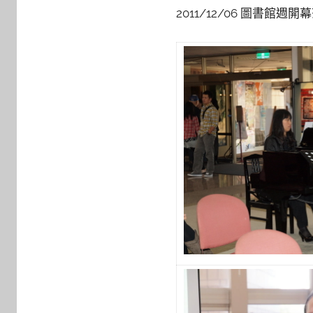
y
2011/12/06 圖書館週開
s
h
a
s
h
a
l
a
l
a