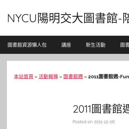
Skip
to
NYCU陽明交大圖書館
content
圖書館資源懶人包
講座
新生活動
圖
本站首頁
»
活動報導
»
圖書館週
»
2011圖書館週-Fu
2011圖書館
Posted on
2011-12-06
b