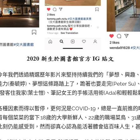
今年我們透過精選歷年影片來堅持持續我們的「夢想、興趣
(秦毓婷)、夢想這條路踏上了，跪著也要走完(Peter Su)、
0沙發客住我家(葉士愷)、筆記女王的手帳活用術(Ada)和輕輕鬆
種因素而得以暫停，更何況是COVID-19，總是一直前進
每個菜菜的當下:18歲的大學新鮮人、22歲的職場菜鳥、31
此刻仍能感受到，然而卻真心認為能活著體會這百味人生，