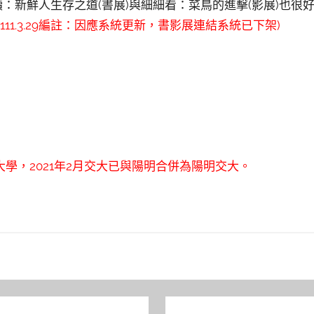
讀：新鮮人生存之道(書展)與細細看：菜鳥的進擊(影展)也很
(111.3.29編註：因應系統更新，書影展連結系統已下架)
學，2021年2月交大已與陽明合併為陽明交大。