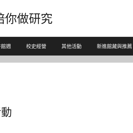
-陪你做研究
書館週
校史經營
其他活動
新進館藏與推薦
活動