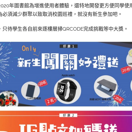
，2020年圖書館為增進使用者體驗，還特地開發更方便同學
為必須減少群聚以致取消校園巡禮，就沒有新生參加吧。
只待學生各自前來逐樓層掃QRCODE完成挑戰等中大獎。