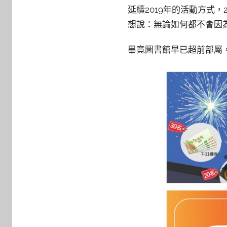
y
延續2019年的活動方式
c
想說：無論如何都不會因
a
i
畢竟圖書館早已超前部屬，
t
l
i
n